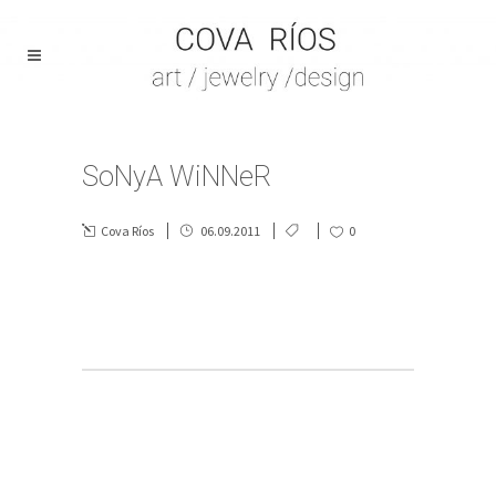
SoNyA WiNNeR
Cova Ríos
06.09.2011
0