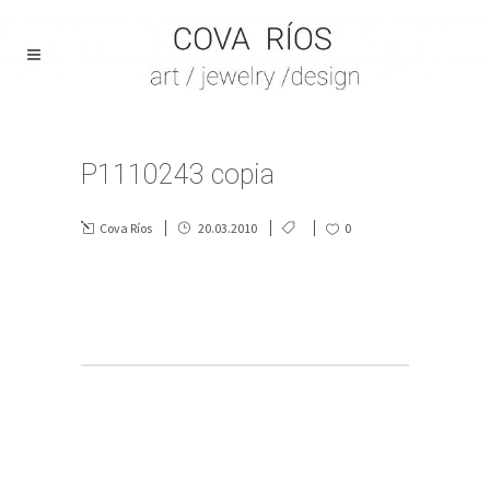
P1110243 copia
Cova Ríos
20.03.2010
0