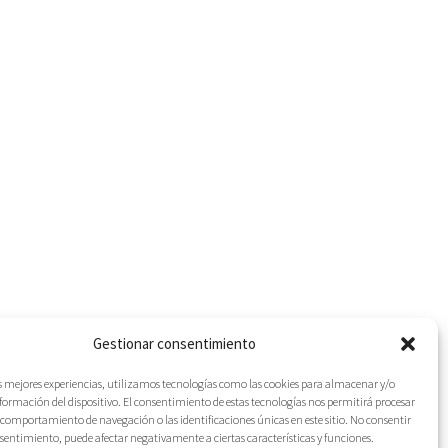
Gestionar consentimiento
as mejores experiencias, utilizamos tecnologías como las cookies para almacenar y/o
nformación del dispositivo. El consentimiento de estas tecnologías nos permitirá procesar
comportamiento de navegación o las identificaciones únicas en este sitio. No consentir
IES
onsentimiento, puede afectar negativamente a ciertas características y funciones.