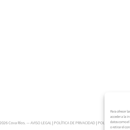
Para ofrecer l
acceder a la i
datos como el 
2026 Cova Ríos. —
AVISO LEGAL
|
POLÍTICA DE PRIVACIDAD
|
POLÍTICA DE COOK
o retirar el c