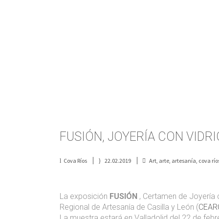
FUSIÓN, JOYERÍA CON VIDRI
Cova Ríos
22.02.2019
Art
,
arte
,
artesanía
,
cova río
La exposición
FUSIÓN
, Certamen de Joyería 
Regional de Artesanía de Casilla y León (
CEAR
La muestra estará en Valladolid del 22 de febr