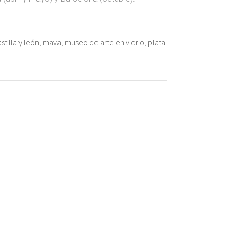
stilla y león
,
mava
,
museo de arte en vidrio
,
plata