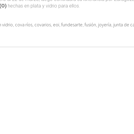
(O)
hechas en plata y vidrio para ellos.
 vidrio
,
cova ríos
,
covarios
,
eoi
,
fundesarte
,
fusión
,
joyería
,
junta de ca