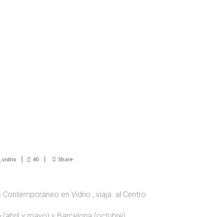
,
vidrio
40
Share
 Contemporáneo en Vidrio , viaja al Centro
 (abril y mayo) y Barcelona (octubre).