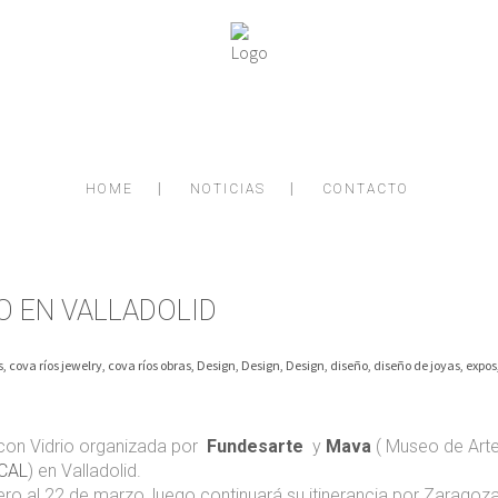
HOME
NOTICIAS
CONTACTO
O EN VALLADOLID
s
,
cova ríos jewelry
,
cova ríos obras
,
Design
,
Design
,
Design
,
diseño
,
diseño de joyas
,
expos
con Vidrio organizada por
Fundesarte
y
Mava
( Museo de Arte
CAL
) en Valladolid.
ero al 22 de marzo, luego continuará su itinerancia por Zaragoza