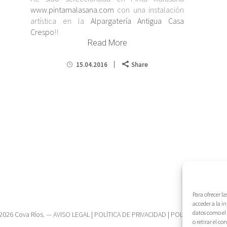
www.pintamalasana.com
con una instalación
artística en la
Alpargatería Antigua Casa
Crespo
!!
Read More
15.04.2016
Share
Para ofrecer l
acceder a la i
datos como el 
2026 Cova Ríos. —
AVISO LEGAL
|
POLÍTICA DE PRIVACIDAD
|
POLÍTICA DE COOK
o retirar el c