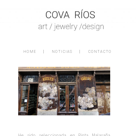
PiNTa Malasaña y Cova Ríos
HOME
NOTICIAS
CONTACTO
He sido seleccionada en Pinta Malasaña