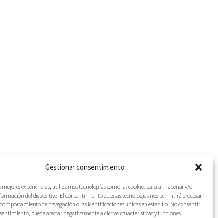
Gestionar consentimiento
as mejores experiencias, utilizamos tecnologías como las cookies para almacenar y/o
nformación del dispositivo. El consentimiento de estas tecnologías nos permitirá procesar
comportamiento de navegación o las identificaciones únicas en este sitio. No consentir
IES
onsentimiento, puede afectar negativamente a ciertas características y funciones.