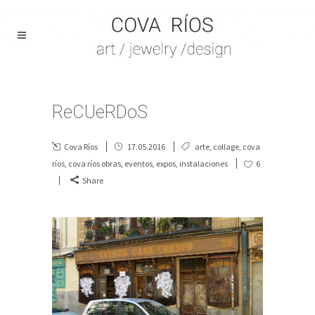
ReCUeRDoS
Cova Ríos
17.05.2016
arte
,
collage
,
cova
ríos
,
cova ríos obras
,
eventos
,
expos
,
instalaciones
6
Share