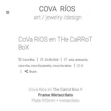
CoVa RíOS en THe CaRRoT
BoX
Cova Ríos
23.06.2014
arte
,
artesanía
,
cova ríos
,
cova ríos jewelry
,
cova ríos obras
0
Share
Cova Ríos en
The Carrot Box
!!!
Frame Metacrilato
Plata 925mm + metacrilato