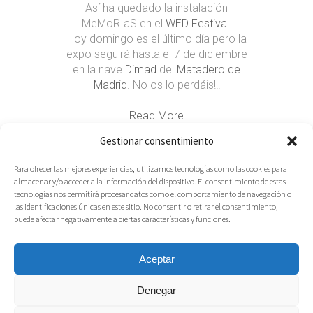
Así ha quedado la instalación
MeMoRIaS en el
WED Festival
.
Hoy domingo es el último día pero la
expo seguirá hasta el 7 de diciembre
en la nave
Dimad
del
Matadero de
Madrid
. No os lo perdáis!!!
Read More
Gestionar consentimiento
03.12.2017
Share
Para ofrecer las mejores experiencias, utilizamos tecnologías como las cookies para
almacenar y/o acceder a la información del dispositivo. El consentimiento de estas
tecnologías nos permitirá procesar datos como el comportamiento de navegación o
las identificaciones únicas en este sitio. No consentir o retirar el consentimiento,
puede afectar negativamente a ciertas características y funciones.
Aceptar
Denegar