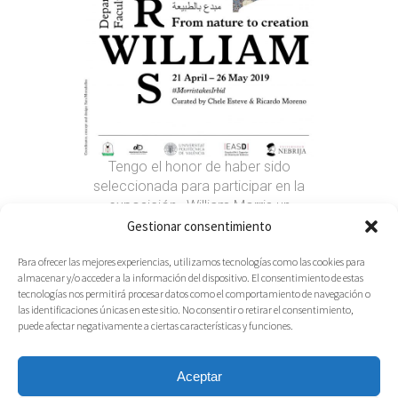
Tengo el honor de haber sido
seleccionada para participar en la
exposición «William Morris un
creador por naturaleza» en Yarmouk
Gestionar consentimiento
University. Irbid. Jordania.
Para ofrecer las mejores experiencias, utilizamos tecnologías como las cookies para
Un homenaje a William Morris y a
almacenar y/o acceder a la información del dispositivo. El consentimiento de estas
todo su mundo de Arts and Crafts
tecnologías nos permitirá procesar datos como el comportamiento de navegación o
por parte de creadores de distintas
las identificaciones únicas en este sitio. No consentir o retirar el consentimiento,
disciplinas.
puede afectar negativamente a ciertas características y funciones.
Read More
Aceptar
25.04.2019
Share