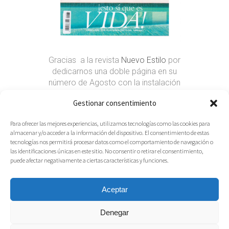
Gracias a la revista
Nuevo Estilo
por
dedicarnos una doble página en su
número de Agosto con la instalación
» Sólo Palabras» que realizamos
Gestionar consentimiento
para el hotel
Radisson Blu Madrid
Prado
con motivo de
Decoracción
Para ofrecer las mejores experiencias, utilizamos tecnologías como las cookies para
2017
. Estamos muy contentos!!
almacenar y/o acceder a la información del dispositivo. El consentimiento de estas
Read More
tecnologías nos permitirá procesar datos como el comportamiento de navegación o
las identificaciones únicas en este sitio. No consentir o retirar el consentimiento,
27.07.2017
Share
puede afectar negativamente a ciertas características y funciones.
Aceptar
Denegar