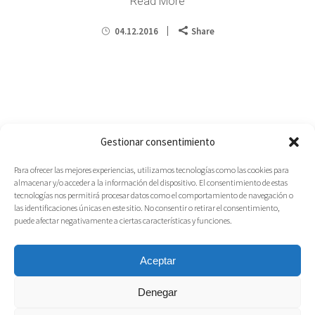
Read More
04.12.2016
Share
Gestionar consentimiento
Para ofrecer las mejores experiencias, utilizamos tecnologías como las cookies para
almacenar y/o acceder a la información del dispositivo. El consentimiento de estas
tecnologías nos permitirá procesar datos como el comportamiento de navegación o
las identificaciones únicas en este sitio. No consentir o retirar el consentimiento,
puede afectar negativamente a ciertas características y funciones.
Aceptar
Denegar