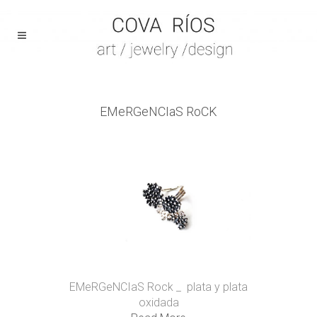
EMeRGeNCIaS RoCK
EMeRGeNCIaS Rock _ plata y plata
oxidada