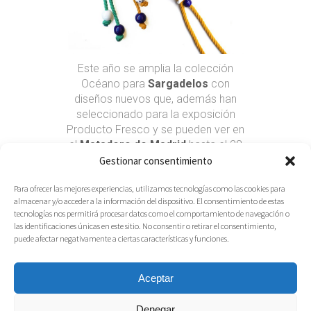
Este año se amplia la colección
Océano para
Sargadelos
con
diseños nuevos que, además han
seleccionado para la exposición
Producto Fresco y se pueden ver en
el
Matadero de Madrid
hasta el 28
de julio.
Gestionar consentimiento
Ya están a la venta en
Para ofrecer las mejores experiencias, utilizamos tecnologías como las cookies para
www.sargadelos.com y en sus
almacenar y/o acceder a la información del dispositivo. El consentimiento de estas
tiendas. Porcelana de alta calidad
tecnologías nos permitirá procesar datos como el comportamiento de navegación o
hecha y pintada a mano con plata,
las identificaciones únicas en este sitio. No consentir o retirar el consentimiento,
algodón y cuero.
puede afectar negativamente a ciertas características y funciones.
Read More
Aceptar
19.06.2017
Share
Denegar