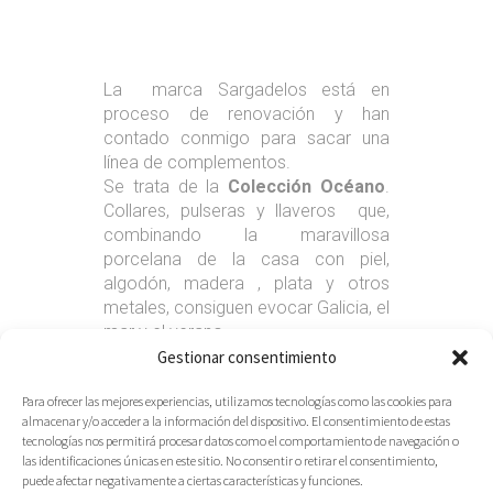
La marca Sargadelos está en
proceso de renovación y han
contado conmigo para sacar una
línea de complementos.
Se trata de la
Colección Océano
.
Collares, pulseras y llaveros que,
combinando la maravillosa
porcelana de la casa con piel,
algodón, madera , plata y otros
metales, consiguen evocar Galicia, el
mar y el verano.
Estarán a la venta en las tiendas de
Gestionar consentimiento
la marca y en
Para ofrecer las mejores experiencias, utilizamos tecnologías como las cookies para
www.sargadelos.com
No os
almacenar y/o acceder a la información del dispositivo. El consentimiento de estas
quedéis sin uno!!!
tecnologías nos permitirá procesar datos como el comportamiento de navegación o
las identificaciones únicas en este sitio. No consentir o retirar el consentimiento,
puede afectar negativamente a ciertas características y funciones.