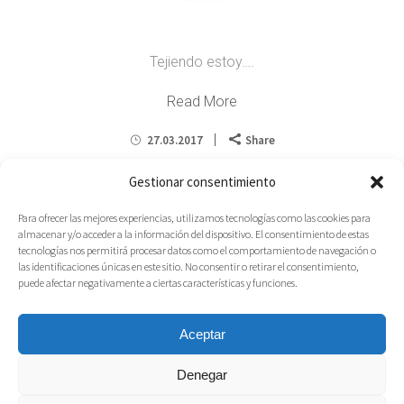
Tejiendo estoy….
Read More
27.03.2017
Share
Gestionar consentimiento
Para ofrecer las mejores experiencias, utilizamos tecnologías como las cookies para
almacenar y/o acceder a la información del dispositivo. El consentimiento de estas
tecnologías nos permitirá procesar datos como el comportamiento de navegación o
las identificaciones únicas en este sitio. No consentir o retirar el consentimiento,
puede afectar negativamente a ciertas características y funciones.
Aceptar
Denegar