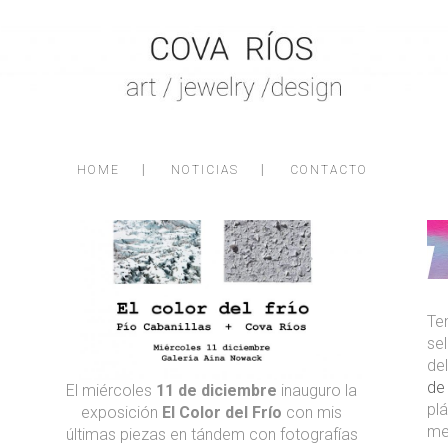
EL COLOR DEL FRÍO
HOME
NOTICIAS
CONTACTO
T
se
de
de
El miércoles
11 de diciembre
inauguro la
pl
exposición
El Color del Frío
con mis
me
últimas piezas en tándem con fotografías