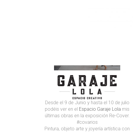
RE-COVER, COVA RIOS EN GARAJE
LOLA
Desde el 9 de Junio y hasta el 10 de julio
podéis ver en el
Espacio Garaje Lola
mis
últimas obras en la exposición Re-Cover.
#covarios
Pintura, objeto arte y joyería artística con