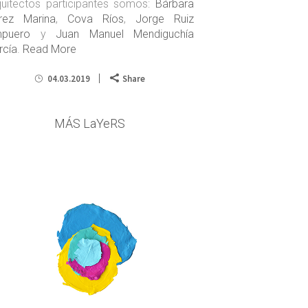
quitectos participantes somos:
Bárbara
rez Marina
,
Cova Ríos
,
Jorge Ruiz
puero
y
Juan Manuel Mendiguchía
rcía
.
Read More
04.03.2019
Share
MÁS LaYeRS