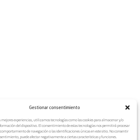
Gestionar consentimiento
as mejores experiencias, utilizamos tecnologías como las cookies para almacenar y/o
nformación del dispositivo. El consentimiento de estas tecnologías nos permitirá procesar
comportamiento de navegación o las identificaciones únicas en este sitio. No consentir
IES
onsentimiento, puede afectar negativamente a ciertas características y funciones.