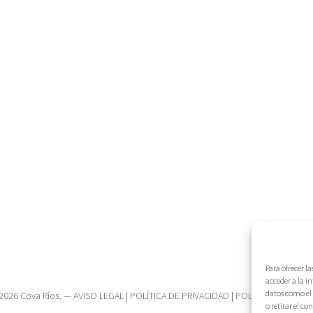
Para ofrecer l
acceder a la i
datos como el 
2026 Cova Ríos. —
AVISO LEGAL
|
POLÍTICA DE PRIVACIDAD
|
POLÍTICA DE COOK
o retirar el c