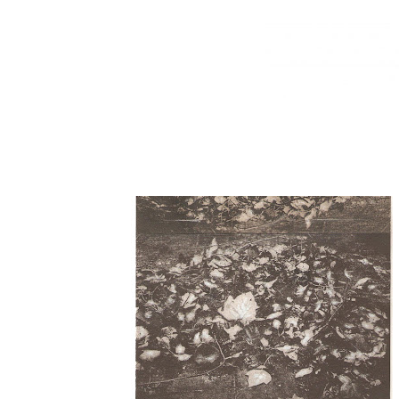
HoJaS De InVieRNo