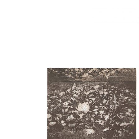
HoJaS De InVieRNo