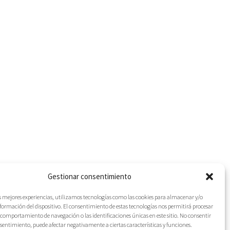
Gestionar consentimiento
as mejores experiencias, utilizamos tecnologías como las cookies para almacenar y/o
nformación del dispositivo. El consentimiento de estas tecnologías nos permitirá procesar
comportamiento de navegación o las identificaciones únicas en este sitio. No consentir
IES
onsentimiento, puede afectar negativamente a ciertas características y funciones.