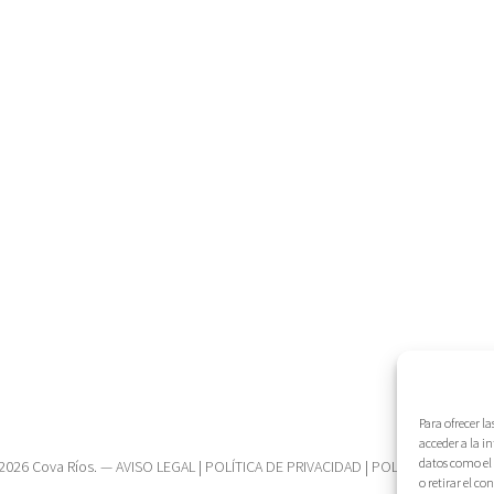
Para ofrecer l
acceder a la i
datos como el 
2026 Cova Ríos. —
AVISO LEGAL
|
POLÍTICA DE PRIVACIDAD
|
POLÍTICA DE COOK
o retirar el c