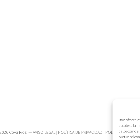
Para ofrecer l
acceder a la i
datos como el 
2026 Cova Ríos. —
AVISO LEGAL
|
POLÍTICA DE PRIVACIDAD
|
POLÍTICA DE COOK
o retirar el c