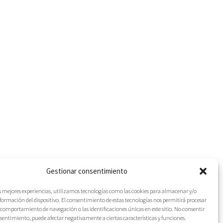
Gestionar consentimiento
as mejores experiencias, utilizamos tecnologías como las cookies para almacenar y/o
nformación del dispositivo. El consentimiento de estas tecnologías nos permitirá procesar
comportamiento de navegación o las identificaciones únicas en este sitio. No consentir
IES
onsentimiento, puede afectar negativamente a ciertas características y funciones.