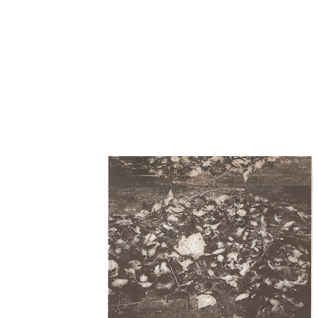
HoJaS De InVieRNo