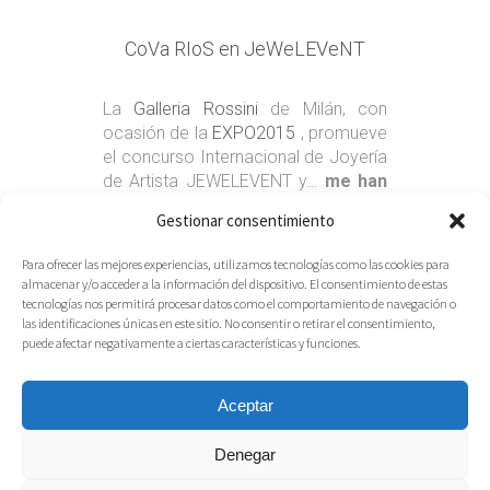
CoVa RIoS en JeWeLEVeNT
La
Galleria Rossini
de Milán, con
ocasión de la
EXPO2015
, promueve
el concurso Internacional de Joyería
de Artista JEWELEVENT y…
me han
seleccionado
!!!
Read More
Gestionar consentimiento
15.07.2015
Share
Para ofrecer las mejores experiencias, utilizamos tecnologías como las cookies para
almacenar y/o acceder a la información del dispositivo. El consentimiento de estas
tecnologías nos permitirá procesar datos como el comportamiento de navegación o
las identificaciones únicas en este sitio. No consentir o retirar el consentimiento,
puede afectar negativamente a ciertas características y funciones.
Aceptar
Denegar