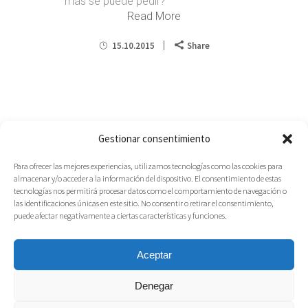
más se puede pedir?
Read More
15.10.2015
Share
Gestionar consentimiento
Para ofrecer las mejores experiencias, utilizamos tecnologías como las cookies para
almacenar y/o acceder a la información del dispositivo. El consentimiento de estas
tecnologías nos permitirá procesar datos como el comportamiento de navegación o
las identificaciones únicas en este sitio. No consentir o retirar el consentimiento,
puede afectar negativamente a ciertas características y funciones.
Aceptar
Denegar