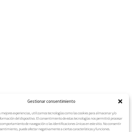
Gestionar consentimiento
as mejores experiencias, utilizamos tecnologías como las cookies para almacenar y/o
nformación del dispositivo. El consentimiento de estas tecnologías nos permitirá procesar
comportamiento de navegación o las identificaciones únicas en este sitio. No consentir
IES
onsentimiento, puede afectar negativamente a ciertas características y funciones.