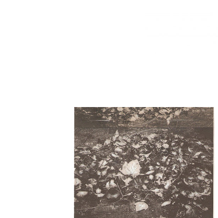
HoJaS De InVieRNo