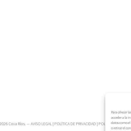
Para ofrecer l
acceder a la i
datos como el 
2026 Cova Ríos. —
AVISO LEGAL
|
POLÍTICA DE PRIVACIDAD
|
POLÍTICA DE COOK
o retirar el c