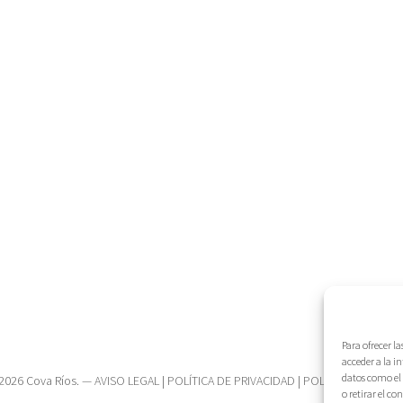
Para ofrecer l
acceder a la i
datos como el 
2026 Cova Ríos. —
AVISO LEGAL
|
POLÍTICA DE PRIVACIDAD
|
POLÍTICA DE COOK
o retirar el c