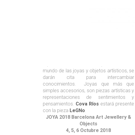
LeGNo EN JOYA BARCELONA 2018
Este año, en el décimo aniversario de
Joya Barcelona 2018
, se unen escultores,
artesanos y diseñadores de joyas. Se
tratará de tres días en los que los
representantes más importantes del
mundo de las joyas y objetos artísticos, se
darán cita para intercambiar
conocimientos. Joyas que más que
simples accesorios, son piezas artísticas y
representaciones de sentimientos y
pensamientos.
Cova Ríos
estará presente
con la pieza
LeGNo
.
JOYA 2018 Barcelona Art Jewellery &
Objects
4, 5, 6 Octubre 2018