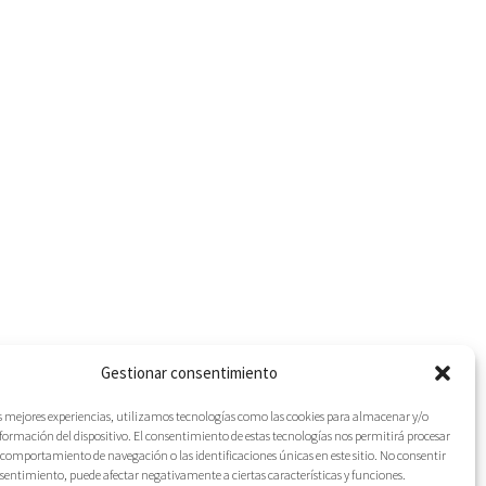
Gestionar consentimiento
as mejores experiencias, utilizamos tecnologías como las cookies para almacenar y/o
nformación del dispositivo. El consentimiento de estas tecnologías nos permitirá procesar
comportamiento de navegación o las identificaciones únicas en este sitio. No consentir
IES
onsentimiento, puede afectar negativamente a ciertas características y funciones.