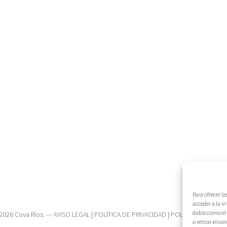
Para ofrecer l
acceder a la i
datos como el 
2026 Cova Ríos. —
AVISO LEGAL
|
POLÍTICA DE PRIVACIDAD
|
POLÍTICA DE COOK
o retirar el c