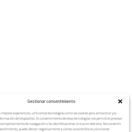
Gestionar consentimiento
as mejores experiencias, utilizamos tecnologías como las cookies para almacenar y/o
nformación del dispositivo. El consentimiento de estas tecnologías nos permitirá procesar
comportamiento de navegación o las identificaciones únicas en este sitio. No consentir
IES
onsentimiento, puede afectar negativamente a ciertas características y funciones.