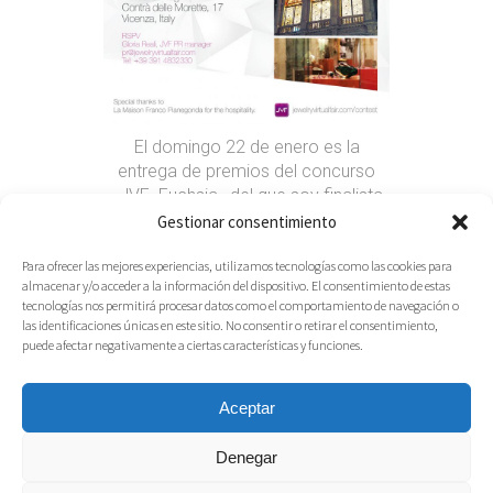
El domingo 22 de enero es la
entrega de premios del concurso
«JVF Fuchsia» del que soy finalista
con la pieza LeGNo Fuchsia. La
Gestionar consentimiento
ceremonia se celebrará en Vicenza.
Las 30 piezas finalistas
Para ofrecer las mejores experiencias, utilizamos tecnologías como las cookies para
almacenar y/o acceder a la información del dispositivo. El consentimiento de estas
permanecerán expuestas durante
tecnologías nos permitirá procesar datos como el comportamiento de navegación o
una semana.
las identificaciones únicas en este sitio. No consentir o retirar el consentimiento,
Read More
puede afectar negativamente a ciertas características y funciones.
20.01.2017
Share
Aceptar
Denegar