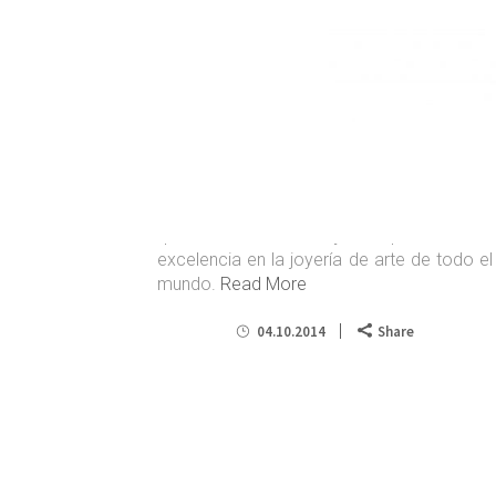
CoVa RÍoS en JoYa BaRCeLoNa
Expongo algunas de mis obras en
Joya
Barcelona
. Unas con la Escuela de Arte 3 y
otras con el
Grupo Dúplex
.
JOYA Barcelona Art Jewellery Fair es el
principal evento internacional en España
que tiene como objetivo presentar la
excelencia en la joyería de arte de todo el
mundo.
Read More
04.10.2014
Share