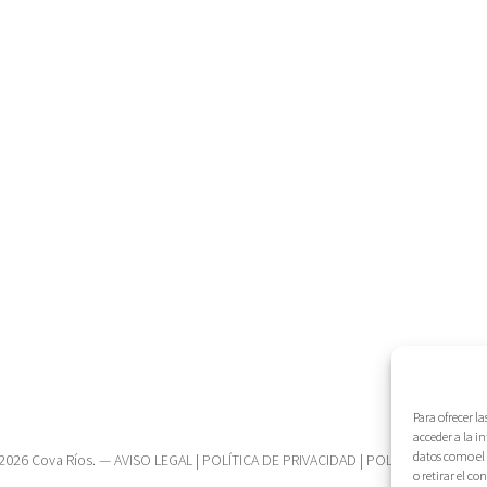
Para ofrecer l
acceder a la i
datos como el 
2026 Cova Ríos. —
AVISO LEGAL
|
POLÍTICA DE PRIVACIDAD
|
POLÍTICA DE COOK
o retirar el c