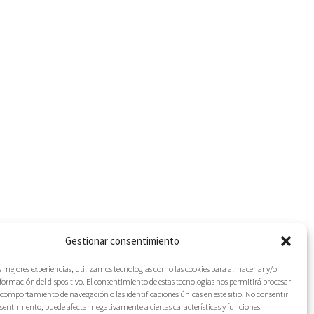
Gestionar consentimiento
as mejores experiencias, utilizamos tecnologías como las cookies para almacenar y/o
nformación del dispositivo. El consentimiento de estas tecnologías nos permitirá procesar
comportamiento de navegación o las identificaciones únicas en este sitio. No consentir
IES
onsentimiento, puede afectar negativamente a ciertas características y funciones.