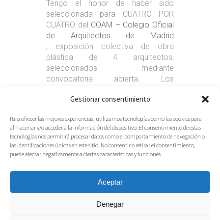
Tengo el honor de haber sido
seleccionada para CUATRO POR
CUATRO del
COAM – Colegio Oficial
de Arquitectos de Madrid
,
exposición colectiva de obra
plástica de 4 arquitectos,
seleccionados mediante
convocatoria abierta. Los
arquitectos participantes somos:
Gestionar consentimiento
Bárbara Pérez Marina
,
Cova Ríos
,
Jorge Ruiz Ampuero
y
Juan Manuel
Para ofrecer las mejores experiencias, utilizamos tecnologías como las cookies para
Mendiguchía García
.
Read More
almacenar y/o acceder a la información del dispositivo. El consentimiento de estas
tecnologías nos permitirá procesar datos como el comportamiento de navegación o
04.03.2019
Share
las identificaciones únicas en este sitio. No consentir o retirar el consentimiento,
puede afectar negativamente a ciertas características y funciones.
Aceptar
Denegar