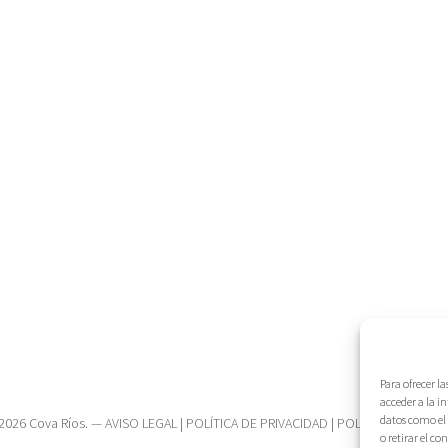
Para ofrecer l
acceder a la i
datos como el 
2026 Cova Ríos. —
AVISO LEGAL
|
POLÍTICA DE PRIVACIDAD
|
POLÍTICA DE COOK
o retirar el c