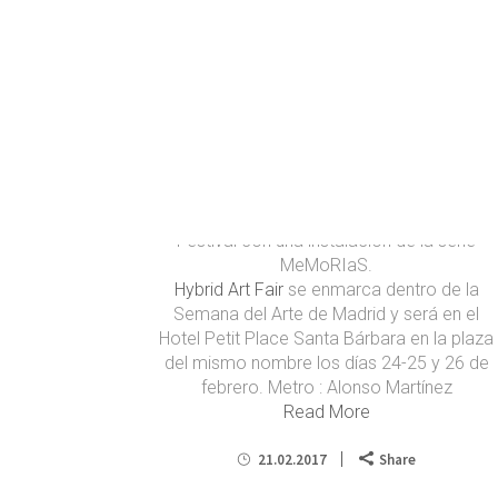
MeMoRIaS en Hybrid Art Fair
Este fin de semana participo en Hybrid
Festival con una instalación de la serie
MeMoRIaS.
Hybrid Art Fair
se enmarca dentro de la
Semana del Arte de Madrid y será en el
Hotel Petit Place Santa Bárbara en la plaza
del mismo nombre los días 24-25 y 26 de
febrero. Metro : Alonso Martínez
Read More
21.02.2017
Share