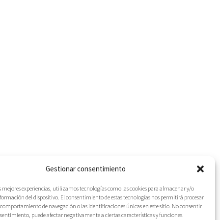
Gestionar consentimiento
as mejores experiencias, utilizamos tecnologías como las cookies para almacenar y/o
nformación del dispositivo. El consentimiento de estas tecnologías nos permitirá procesar
comportamiento de navegación o las identificaciones únicas en este sitio. No consentir
IES
onsentimiento, puede afectar negativamente a ciertas características y funciones.