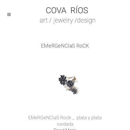
EMeRGeNCIaS RoCK
EMeRGeNCIaS Rock _ plata y plata
oxidada