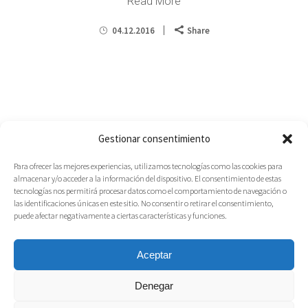
Read More
04.12.2016
Share
Gestionar consentimiento
Para ofrecer las mejores experiencias, utilizamos tecnologías como las cookies para
almacenar y/o acceder a la información del dispositivo. El consentimiento de estas
tecnologías nos permitirá procesar datos como el comportamiento de navegación o
las identificaciones únicas en este sitio. No consentir o retirar el consentimiento,
puede afectar negativamente a ciertas características y funciones.
Aceptar
Denegar