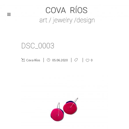
DSC_0003
Cova Ríos
05.06.2020
0