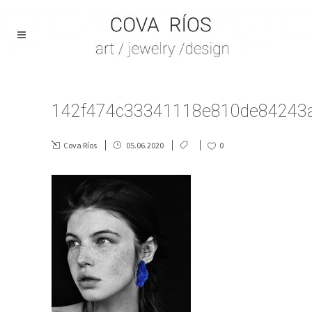
142f474c33341118e810de84243a
Cova Ríos
05.06.2020
0