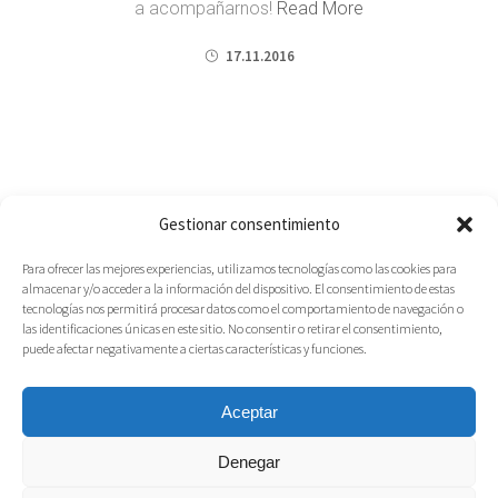
a acompañarnos!
Read More
17.11.2016
Gestionar consentimiento
Para ofrecer las mejores experiencias, utilizamos tecnologías como las cookies para
almacenar y/o acceder a la información del dispositivo. El consentimiento de estas
tecnologías nos permitirá procesar datos como el comportamiento de navegación o
las identificaciones únicas en este sitio. No consentir o retirar el consentimiento,
puede afectar negativamente a ciertas características y funciones.
Aceptar
Denegar