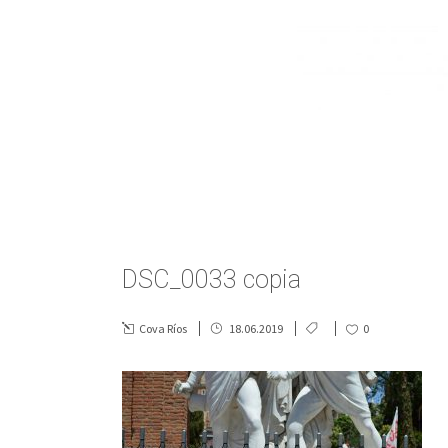
DSC_0033 copia
Cova Ríos
18.06.2019
0