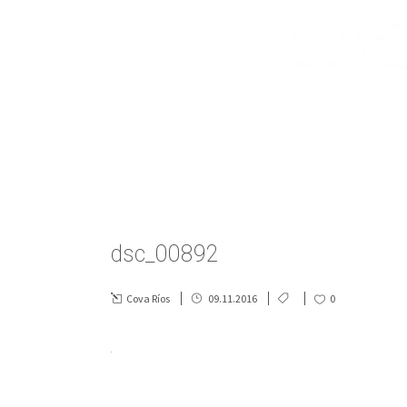
dsc_00892
Cova Ríos
09.11.2016
0