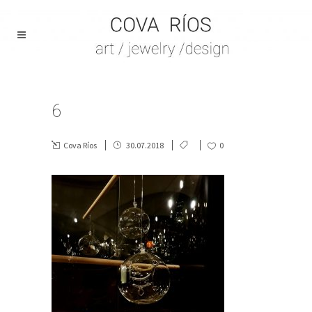
6
Cova Ríos
30.07.2018
0