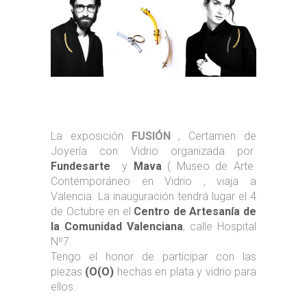
La exposición
FUSIÓN
, Certamen de
Joyería con Vidrio organizada por
Fundesarte
y
Mava
( Museo de Arte
Contemporáneo en Vidrio , viaja a
Valencia. La inauguración tendrá lugar el 4
de Octubre en el
Centro de Artesanía de
la Comunidad Valenciana
, calle Hospital
Nº7.
Tengo el honor de participar con las
piezas
(O(O)
hechas en plata y vidrio para
ellos.