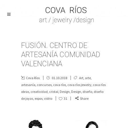
FUSIÓN. CENTRO DE
ARTESANÍA COMUNIDAD
VALENCIANA
Cova Ríos
01.10.2018
Art
,
arte
,
artesanía
,
concursos
,
cova ríos
,
cova ríos jewelry
,
cova ríos
obras
,
creatividad
,
cristal
,
Design
,
Design
,
diseño
,
diseño
de joyas
,
expos
,
vidrio
31
Share