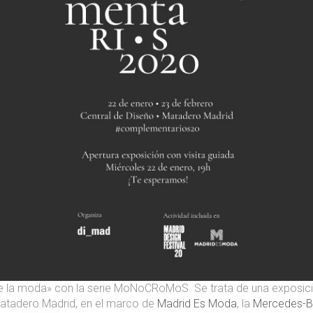
e la moda» con la serie MoNoCRoMoS. Se trata de una exposició
tadero Madrid, en el marco de
Madrid Es Moda
, la
Mercedes-B