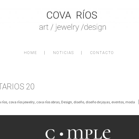
HOME
NOTICIAS
CONTACTO
ARIOS 20
 ríos
,
cova ríos jewelry
,
cova ríos obras
,
Design
,
diseño
,
diseño de joyas
,
eventos
,
moda