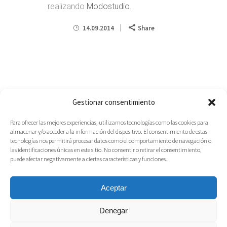
realizando
Modostudio
.
14.09.2014
Share
Gestionar consentimiento
Para ofrecer las mejores experiencias, utilizamos tecnologías como las cookies para
almacenar y/o acceder a la información del dispositivo. El consentimiento de estas
tecnologías nos permitirá procesar datos como el comportamiento de navegación o
las identificaciones únicas en este sitio. No consentir o retirar el consentimiento,
puede afectar negativamente a ciertas características y funciones.
Aceptar
Denegar