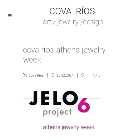
cova-rios-athens-jewelry-
week
Cova Ríos
25.02.2024
0