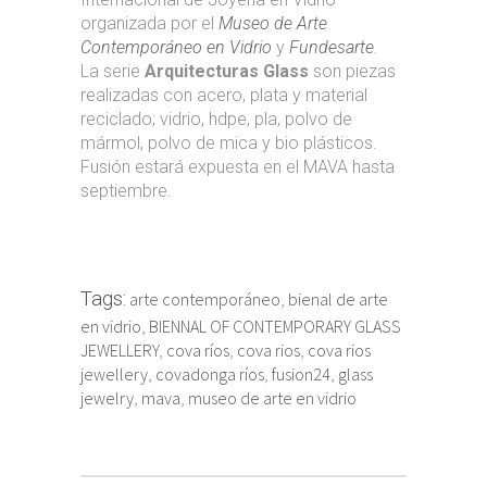
organizada por el
Museo de Arte
Contemporáneo en Vidrio
y
Fundesarte
.
La serie
Arquitecturas Glass
son piezas
realizadas con acero, plata y material
reciclado; vidrio, hdpe, pla, polvo de
mármol, polvo de mica y bio plásticos.
Fusión estará expuesta en el MAVA hasta
septiembre.
Tags:
arte contemporáneo
,
bienal de arte
en vidrio
,
BIENNAL OF CONTEMPORARY GLASS
JEWELLERY
,
cova ríos
,
cova rios
,
cova rios
jewellery
,
covadonga ríos
,
fusion24
,
glass
jewelry
,
mava
,
museo de arte en vidrio