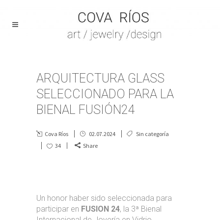
ARQUITECTURA GLASS
SELECCIONADO PARA LA
BIENAL FUSIÓN24
Cova Ríos
02.07.2024
Sin categoría
34
Share
Un honor haber sido seleccionada para
participar en
FUSION 24
, la 3ª Bienal
Internacional de Joyería en Vidrio